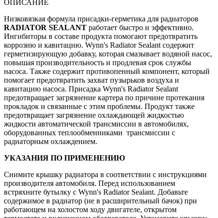
ОПИСАНИЕ
Низковязкая формула присадки-герметика для радиаторов
RADIATOR SEALANT
работает быстро и эффективно.
Ингибиторы в составе продукта помогают предотвратить
коррозию и кавитацию. Wynn's Radiator Sealant содержит
герметизирующую добавку, которая смазывает водяной насос,
повышая производительность и продлевая срок службы
насоса. Также содержит противопенный компонент, который
помогает предотвратить захват пузырьков воздуха и
кавитацию насоса. Присадка Wynn's Radiator Sealant
предотвращает загрязнение картера по причине протекания
прокладок и связанные с этим проблемы. Продукт также
предотвращает загрязнение охлаждающей жидкостью
жидкости автоматической трансмиссии в автомобилях,
оборудованных теплообменниками трансмиссии с
радиаторным охлаждением.
УКАЗАНИЯ ПО ПРИМЕНЕНИЮ
Снимите крышку радиатора в соответствии с инструкциями
производителя автомобиля. Перед использованием
встряхните бутылку с Wynn's Radiator Sealant. Добавьте
содержимое в радиатор (не в расширительный бачок) при
работающем на холостом ходу двигателе, открытом