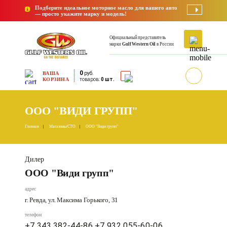
Подберите идеальное моторное масло для вашего авто
— просто укажите марку и модель!
Официальный представитель
марки
Gulf Western Oil
в России
0
ВАША
руб.
КОРЗИНА
товаров:
0 шт.
ООО "ВИДИ ГРУПП"
Главная
Магазины/СТО
ООО "Види групп"
Дилер
ООО "Види групп"
адрес
г. Ревда, ул. Максима Горького, 31
телефон
+7 343 382-44-86
+7 932 055-60-06