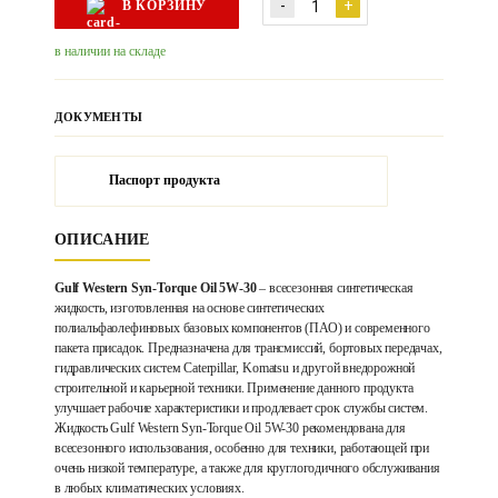
-
+
В КОРЗИНУ
в наличии на складе
ДОКУМЕНТЫ
Паспорт продукта
ОПИСАНИЕ
Gulf Western Syn-Torque Oil 5W-30
– всесезонная синтетическая
жидкость, изготовленная на основе синтетических
полиальфаолефиновых базовых компонентов (ПАО) и современного
пакета присадок. Предназначена для трансмиссий, бортовых передачах,
гидравлических систем Caterpillar, Komatsu и другой внедорожной
строительной и карьерной техники. Применение данного продукта
улучшает рабочие характеристики и продлевает срок службы систем.
Жидкость Gulf Western Syn-Torque Oil 5W-30 рекомендована для
всесезонного использования, особенно для техники, работающей при
очень низкой температуре, а также для круглогодичного обслуживания
в любых климатических условиях.