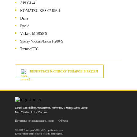
API GL-4
KOMATSU KES 07.868.1
Dana
Euclid
Vickers M 2950-S
Sperry Vickers/Eaton I-280-S
Tremac/TTC
ВЕРНУТЬСЯ К СПИСКУ ТОВАРОВ В РАЗДЕЛ
Официальный представитель смазочных материалов марки
Gulf Western Oil в России
Политика конфиденциальности
Оферта
© ООО "СанТрип" 2006-2026 - gulfwestern.ru
Копирование материалов с сайта запрещено.