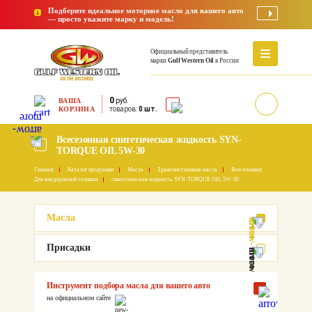
Подберите идеальное моторное масло для вашего авто
— просто укажите марку и модель!
Официальный представитель
марки
Gulf Western Oil
в России
0
ВАША
руб.
КОРЗИНА
товаров:
0 шт.
Всесезонная синтетическая жидкость SYN-
TORQUE OIL 5W-30
Главная
Каталог продукции
Масла
Трансмиссионные масла
Всесезонная
Для внедорожной техники
синтетическая жидкость SYN-TORQUE OIL 5W-30
Масла
Присадки
Инструмент подбора масла для вашего авто
на официальном сайте