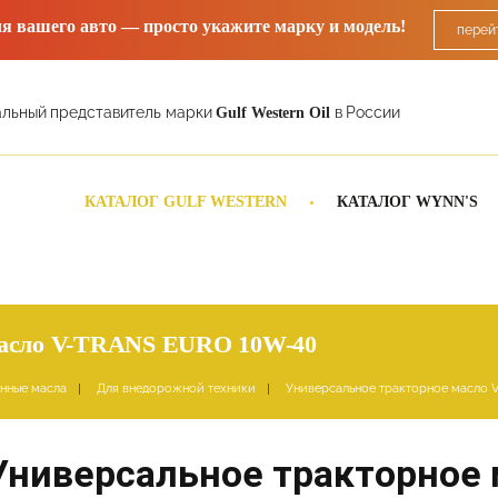
ля вашего авто — просто укажите марку и модель!
перей
льный представитель марки
в России
Gulf Western Oil
КАТАЛОГ GULF WESTERN
КАТАЛОГ WYNN'S
масло V-TRANS EURO 10W-40
нные масла
Для внедорожной техники
Универсальное тракторное масло
Универсальное тракторное 