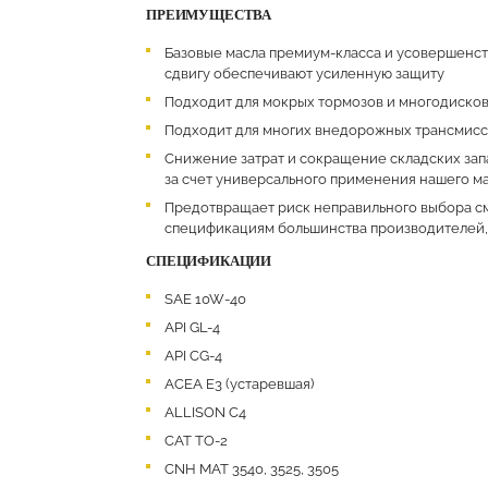
ПРЕИМУЩЕСТВА
Базовые масла премиум-класса и усовершенст
сдвигу обеспечивают усиленную защиту
Подходит для мокрых тормозов и многодиск
Подходит для многих внедорожных трансмисс
Снижение затрат и сокращение складских зап
за счет универсального применения нашего м
Предотвращает риск неправильного выбора см
спецификациям большинства производителей,
СПЕЦИФИКАЦИИ
SAE 10W-40
API GL-4
API CG-4
ACEA Е3 (устаревшая)
ALLISON C4
CAT TO-2
CNH MAT 3540, 3525, 3505