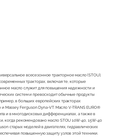
иверсальное всесезонное тракторное масло (STOU),
 современных тракторах, включая те, которые
анное масло служит для повышения надежности и
ических систем и превосходит обычные продукты
пример, в больших европейских тракторах
io и Massey Ferguson Dyna-VT. Масло V-TRANS EURO®
ипа и в многодисковых дифференциалах, а также в
ки, когда рекомендовано масло STOU 10W-40, 15W-40
uson старых моделей в двигателях, гидравлических
беспечивая повышенную защиту узлов этой техники.