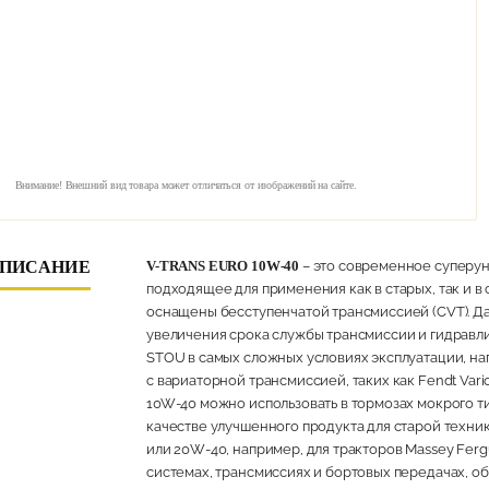
Внимание! Внешний вид товара может отличаться от изображений на сайте.
ПИСАНИЕ
V-TRANS EURO 10W-40
– это современное суперун
подходящее для применения как в старых, так и в
оснащены бесступенчатой трансмиссией (CVT). Д
увеличения срока службы трансмиссии и гидравл
STOU в самых сложных условиях эксплуатации, на
с вариаторной трансмиссией, таких как Fendt Var
10W-40 можно использовать в тормозах мокрого т
качестве улучшенного продукта для старой техни
или 20W-40, например, для тракторов Massey Ferg
системах, трансмиссиях и бортовых передачах, о