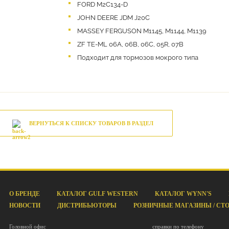
FORD M2C134-D
JOHN DEERE JDM J20С
MASSEY FERGUSON M1145, M1144, M1139
ZF TE-ML 06A, 06B, 06C, 05R, 07B
Подходит для тормозов мокрого типа
ВЕРНУТЬСЯ К СПИСКУ ТОВАРОВ В РАЗДЕЛ
О БРЕНДЕ
КАТАЛОГ GULF WESTERN
КАТАЛОГ WYNN'S
НОВОСТИ
ДИСТРИБЬЮТОРЫ
РОЗНИЧНЫЕ МАГАЗИНЫ / СТ
Головной офис
справки по телефону