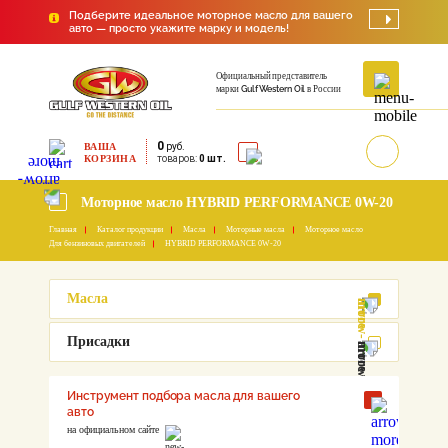
Подберите идеальное моторное масло для вашего
авто — просто укажите марку и модель!
Официальный представитель
марки
Gulf Western Oil
в России
0
ВАША
руб.
КОРЗИНА
товаров:
0 шт.
Моторное масло HYBRID PERFORMANCE 0W-20
Главная
Каталог продукции
Масла
Моторные масла
Моторное масло
Для бензиновых двигателей
HYBRID PERFORMANCE 0W-20
Масла
Присадки
Инструмент подбора масла для вашего
авто
на официальном сайте