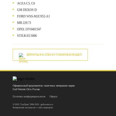
ACEA C5, C6
GM DEXOS D
FORD WSS-M2C952-A1
MB 229.71
OPEL OV0401547
STJLR.03.5006
ВЕРНУТЬСЯ К СПИСКУ ТОВАРОВ В РАЗДЕЛ
Официальный представитель смазочных материалов марки
Gulf Western Oil в России
Политика конфиденциальности
Оферта
© ООО "СанТрип" 2006-2026 - gulfwestern.ru
Копирование материалов с сайта запрещено.