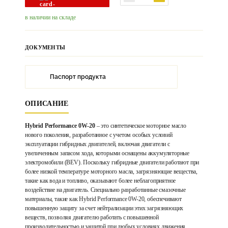
в наличии на складе
ДОКУМЕНТЫ
Паспорт продукта
ОПИСАНИЕ
Hybrid Performance 0W-20
– это синтетическое моторное масло
нового поколения, разработанное с учетом особых условий
эксплуатации гибридных двигателей, включая двигатели с
увеличенным запасом хода, которыми оснащены аккумуляторные
электромобили (BEV). Поскольку гибридные двигатели работают при
более низкой температуре моторного масла, загрязняющие вещества,
такие как вода и топливо, оказывают более неблагоприятное
воздействие на двигатель. Специально разработанные смазочные
материалы, такие как Hybrid Performance 0W-20, обеспечивают
повышенную защиту за счет нейтрализации этих загрязняющих
веществ, позволяя двигателю работать с повышенной
производительностью и защитой при любых условиях движения,